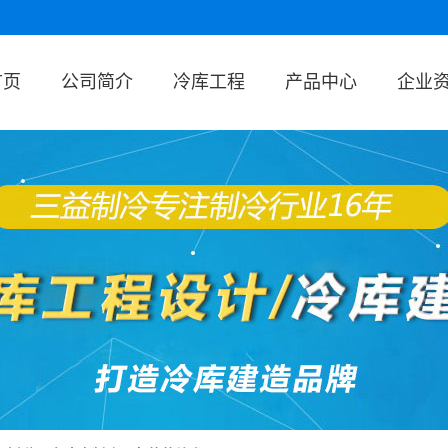
首页
公司简介
冷库工程
产品中心
企业
速冻冷库
食品冷库
果蔬保鲜冷
生物医药冷
库
拼装式冷库
库
冷库制冷设
备