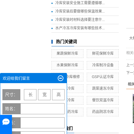
冷库安装安全施工需要遵循哪...
冷库安装后要做哪些保温效果...
冷库安装时材料选择要注意什...
水产冷冻冷库安装有哪些技术...
大
热门关键词
相关
果蔬保鲜冷库
鲜花保鲜冷库
水果保鲜冷库
冷库制冷设备
上一
下一
哈尔滨冷库维修
GSP认证冷库
欢迎给我们留言
相
物流冷库
蔬菜速冻冷库
尺寸：
速冻冷库
餐饮双温冷库
姓名：
生物医药冷库
药品阴凉冷库
电话：
联系我们