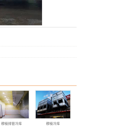
穆棱排管冷库
穆棱冷库