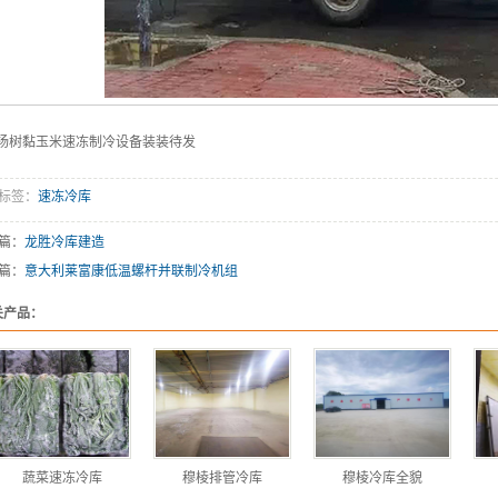
杨树黏玉米速冻制冷设备装装待发
标签：
速冻冷库
篇：
龙胜冷库建造
篇：
意大利莱富康低温螺杆并联制冷机组
关产品：
蔬菜速冻冷库
穆棱排管冷库
穆棱冷库全貌