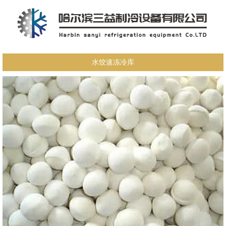
水饺速冻冷库